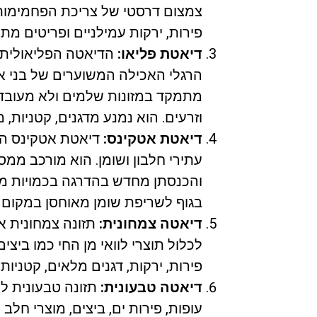
צמצום דרסטי של צריכת הפחמימות. ד
פירות, ירקות עמילניים ופריטים מתו
דיאטת פליאו:
הדיאטה הפליאוליתית
הרגלי האכילה המשוערים של בני א
מתמקד במזונות שלמים ולא מעובדים 
וזרעים. הוא נמנע מדגנים, קטניות, מ
דיאטת אטקינס:
דיאטת אטקינס הי
עתירי חלבון ושומן. הוא מורכב מ
והכנסתן מחדש בהדרגה בכמויות מב
בגוף לשריפת שומן מאוחסן במקום 
דיאטה צמחונית:
תזונה צמחונית אי
לכלול תוצרי לוואי מן החי כמו ביצי
פירות, ירקות, דגנים מלאים, קטניות, 
דיאטה טבעונית:
תזונה טבעונית לא
עופות, פירות ים, ביצים, מוצרי חלב